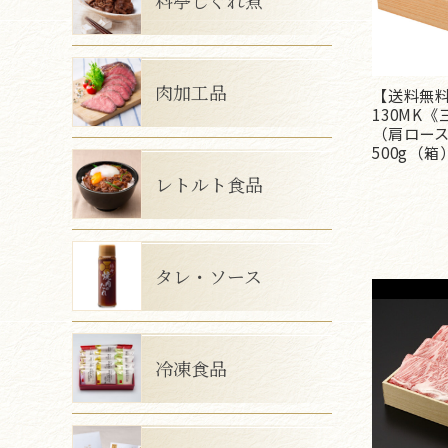
肉加工品
【送料無料
130MK
（肩ロー
500g（箱
レトルト食品
タレ・ソース
冷凍食品