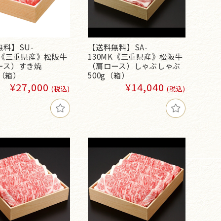
料】SU-
【送料無料】SA-
K《三重県産》松阪牛
130MK《三重県産》松阪牛
ース）すき焼
（肩ロース）しゃぶしゃぶ
g（箱）
500g（箱）
¥27,000
¥14,040
(税込)
(税込)