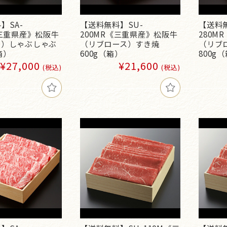
】SA-
【送料無料】SU-
【送料無
《三重県産》松阪牛
200MR《三重県産》松阪牛
280M
ス）しゃぶしゃぶ
（リブロース）すき焼
（リブ
（箱）
600g（箱）
800g
¥27,000
¥21,600
(税込)
(税込)