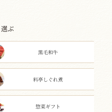
ら選ぶ
黒毛和牛
料亭しぐれ煮
惣菜ギフト