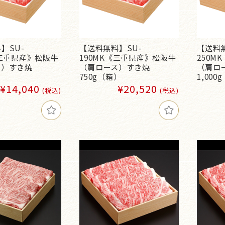
】SU-
【送料無料】SU-
【送料無
《三重県産》松阪牛
190MK《三重県産》松阪牛
250M
ス）すき焼
（肩ロース）すき焼
（肩ロ
）
750g（箱）
1,000
¥14,040
¥20,520
(税込)
(税込)