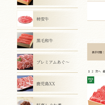
柿安牛
黒毛和牛
表示切替
プレミアムあぐ～
1
2
次へ
鹿児島XX
料亭しぐれ煮