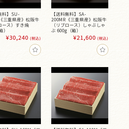
料】SU-
【送料無料】SA-
R《三重県産》松阪牛
200MR《三重県産》松阪牛
ロース）すき焼
（リブロース）しゃぶしゃ
（箱）
ぶ 600g（箱）
¥30,240
¥21,600
(税込)
(税込)