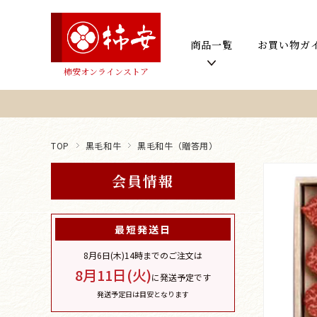
商品一覧
お買い物ガ
柿安オンラインストア
TOP
黒毛和牛
黒毛和牛（贈答用）
会員情報
最短発送日
8月6日(木)
14時までのご注文は
8月11日(火)
に発送予定です
発送予定日は目安となります