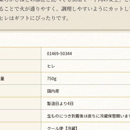
ることで火が通りやすく、調理しやすいようにカットし
ヒレはギフトにぴったりです。
号
01469-50344
ヒレ
容量
750g
国内産
限
製造日より4日
法
生ものにつき到着後は直ちに冷蔵保管願いま
法
クール便【冷蔵】