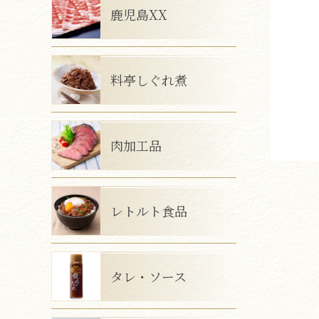
鹿児島XX
料亭しぐれ煮
肉加工品
レトルト食品
タレ・ソース