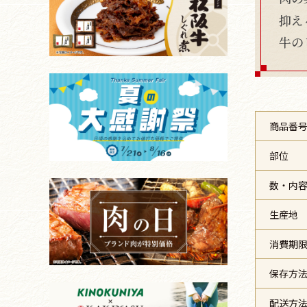
抑え
牛の
商品番
部位
数・内
生産地
消費期
保存方
配送方