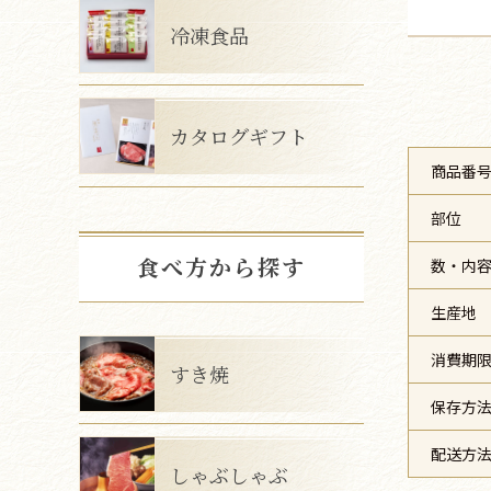
冷凍食品
カタログギフト
商品番
部位
食べ方から探す
数・内
生産地
消費期
すき焼
保存方
配送方
しゃぶしゃぶ