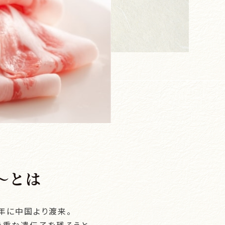
～とは
5年に中国より渡来。