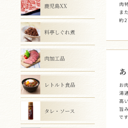
肉
鹿児島XX
ま
約
料亭しぐれ煮
肉加工品
あ
レトルト食品
お
湯
高
旨
タレ・ソース
です