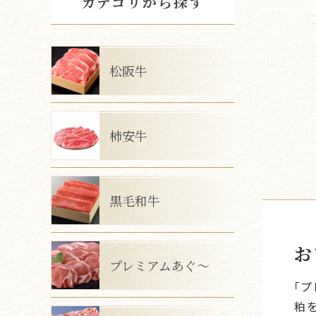
カテゴリから探す
松阪牛
柿安牛
黒毛和牛
お
プレミアムあぐ～
「
粕