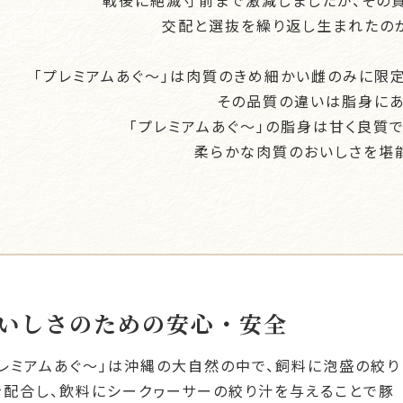
戦後に絶滅寸前まで激減しましたが、その
交配と選抜を繰り返し生まれたのが
「プレミアムあぐ～」は肉質のきめ細かい雌のみに限定
その品質の違いは脂身にあ
「プレミアムあぐ～」の脂身は甘く良質で
柔らかな肉質のおいしさを堪
いしさのための安心・安全
プレミアムあぐ～」は沖縄の大自然の中で、飼料に泡盛の絞り
を配合し、飲料にシークヮーサーの絞り汁を与えることで豚