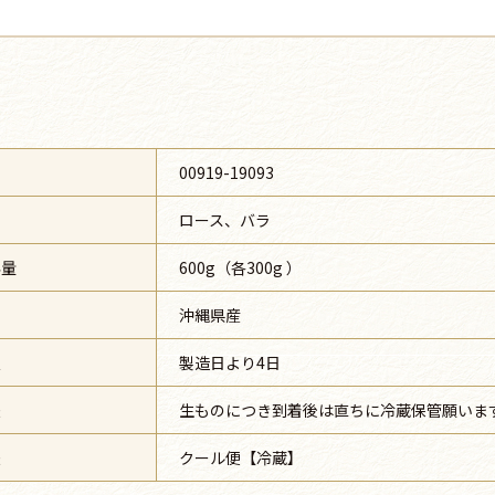
号
00919-19093
ロース、バラ
容量
600g（各300g ）
沖縄県産
限
製造日より4日
法
生ものにつき到着後は直ちに冷蔵保管願いま
法
クール便【冷蔵】