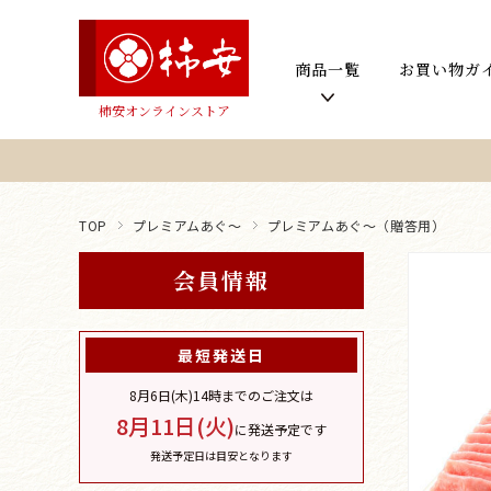
商品一覧
お買い物ガ
柿安オンラインストア
TOP
プレミアムあぐ～
プレミアムあぐ～（贈答用）
会員情報
最短発送日
8月6日(木)
14時までのご注文は
8月11日(火)
に発送予定です
発送予定日は目安となります