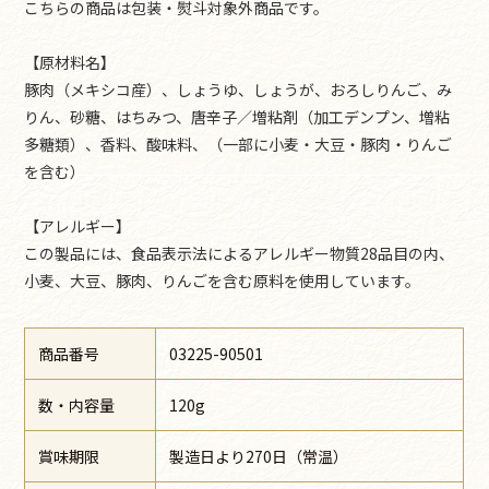
こちらの商品は包装・熨斗対象外商品です。
【原材料名】
豚肉（メキシコ産）、しょうゆ、しょうが、おろしりんご、み
りん、砂糖、はちみつ、唐辛子／増粘剤（加工デンプン、増粘
多糖類）、香料、酸味料、（一部に小麦・大豆・豚肉・りんご
を含む）
【アレルギー】
この製品には、食品表示法によるアレルギー物質28品目の内、
小麦、大豆、豚肉、りんごを含む原料を使用しています。
商品番号
03225-90501
数・内容量
120g
賞味期限
製造日より270日（常温）