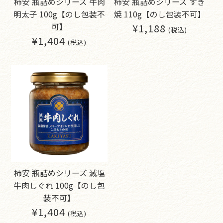
柿安 瓶詰めシリーズ 牛肉
柿安 瓶詰めシリーズ すき
明太子 100g【のし包装不
焼 110g【のし包装不可】
¥1,188
可】
(税込)
¥1,404
(税込)
柿安 瓶詰めシリーズ 減塩
牛肉しぐれ 100g【のし包
装不可】
¥1,404
(税込)