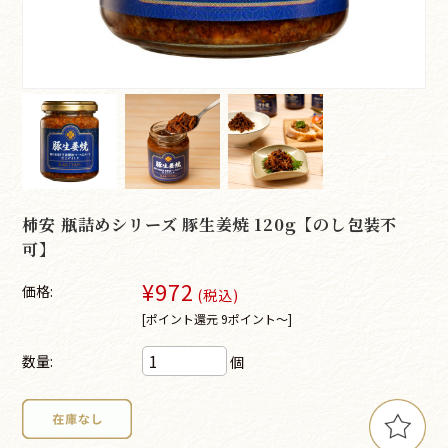
柿安 瓶詰めシリーズ 豚生姜焼 120g【のし包装不
可】
¥972
価格:
(税込)
[ポイント還元 9ポイント～]
数量:
個