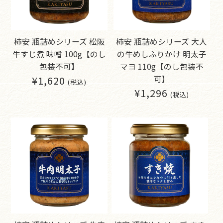
柿安 瓶詰めシリーズ 松阪
柿安 瓶詰めシリーズ 大人
牛すじ煮 味噌 100g【のし
の牛めしふりかけ 明太子
包装不可】
マヨ 110g【のし包装不
¥1,620
可】
(税込)
¥1,296
(税込)