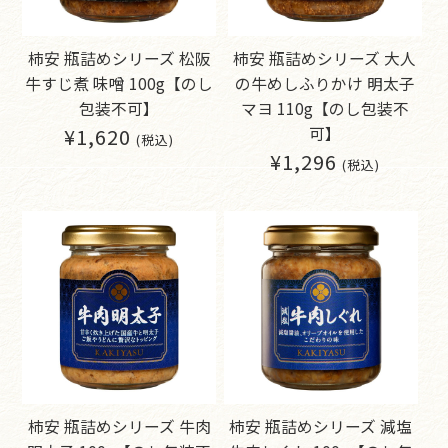
柿安 瓶詰めシリーズ 松阪
柿安 瓶詰めシリーズ 大人
牛すじ煮 味噌 100g【のし
の牛めしふりかけ 明太子
包装不可】
マヨ 110g【のし包装不
¥1,620
可】
(税込)
¥1,296
(税込)
柿安 瓶詰めシリーズ 牛肉
柿安 瓶詰めシリーズ 減塩