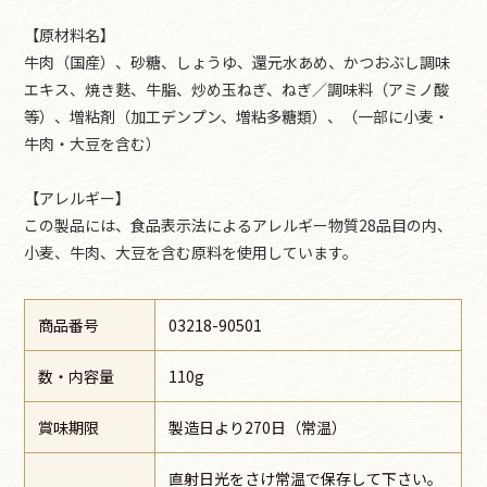
【原材料名】
牛肉（国産）、砂糖、しょうゆ、還元水あめ、かつおぶし調味
エキス、焼き麩、牛脂、炒め玉ねぎ、ねぎ／調味料（アミノ酸
等）、増粘剤（加工デンプン、増粘多糖類）、（一部に小麦・
牛肉・大豆を含む）
【アレルギー】
この製品には、食品表示法によるアレルギー物質28品目の内、
小麦、牛肉、大豆を含む原料を使用しています。
商品番号
03218-90501
数・内容量
110g
賞味期限
製造日より270日（常温）
直射日光をさけ常温で保存して下さい。