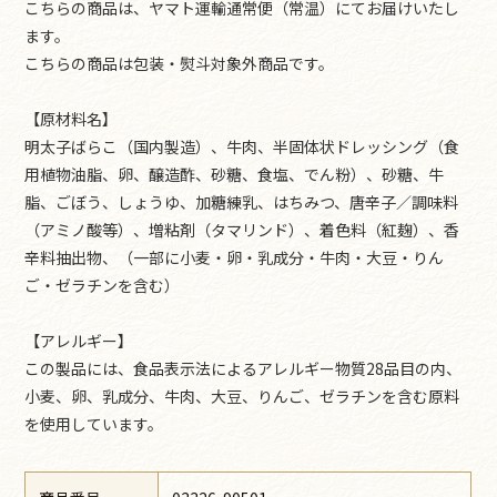
こちらの商品は、ヤマト運輸通常便（常温）にてお届けいたし
ます。
こちらの商品は包装・熨斗対象外商品です。
【原材料名】
明太子ばらこ（国内製造）、牛肉、半固体状ドレッシング（食
用植物油脂、卵、醸造酢、砂糖、食塩、でん粉）、砂糖、牛
脂、ごぼう、しょうゆ、加糖練乳、はちみつ、唐辛子／調味料
（アミノ酸等）、増粘剤（タマリンド）、着色料（紅麹）、香
辛料抽出物、（一部に小麦・卵・乳成分・牛肉・大豆・りん
ご・ゼラチンを含む）
【アレルギー】
この製品には、食品表示法によるアレルギー物質28品目の内、
小麦、卵、乳成分、牛肉、大豆、りんご、ゼラチンを含む原料
を使用しています。