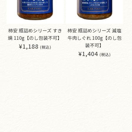
柿安 瓶詰めシリーズ すき
柿安 瓶詰めシリーズ 減塩
焼 110g【のし包装不可】
牛肉しぐれ 100g【のし包
¥1,188
装不可】
(税込)
¥1,404
(税込)