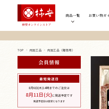
商品一覧
お買い物ガ
柿安オンラインストア
TOP
肉加工品
肉加工品（贈答用）
会員情報
最短発送日
8月6日(木)
14時までのご注文は
8月11日(火)
に発送予定です
発送予定日は目安となります