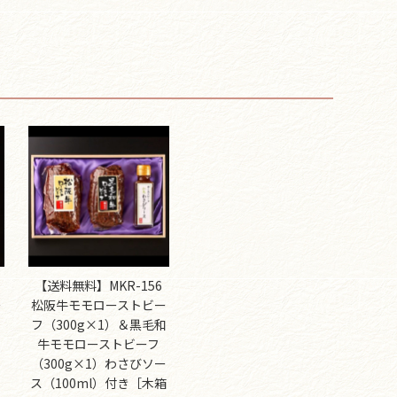
【送料無料】MKR-156
ー
松阪牛モモローストビー
ソ
フ（300g×1）＆黒毛和
牛モモローストビーフ
（300g×1）わさびソー
ス（100ml）付き［木箱