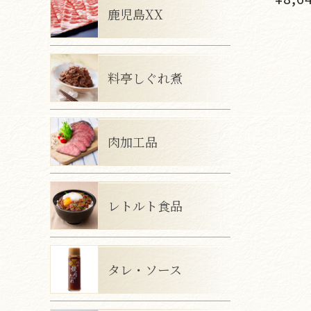
鹿児島XX
料亭しぐれ煮
肉加工品
レトルト食品
タレ・ソース