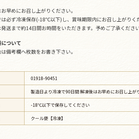
はお早めにお召し上がりください。
は必ず冷凍保存(-18℃以下)し、賞味期限内にお召し上がりく
は発送まで約14日間お時間をいただきます。予めご了承くださ
袋について
合は備考欄へ枚数をお書き下さい。
号
01918-90451
限
製造日より冷凍で90日間 解凍後はお早めにお召し上が
法
-18℃以下で保存してください
法
クール便【冷凍】