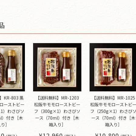
品
KR-803 黒
【送料無料】MR-1203
【送料無料】MR-1025
 ローストビー
松阪牛モモローストビー
松阪牛モモローストビ
×1）わさびソ
フ（300g×1）わさびソ
フ（250g×1）わさび
ml）付き［木
ース（70ml）付き［木
ース（70ml）付き［木
入り］
箱入り］
箱入り］
40
¥12,960
¥10,800