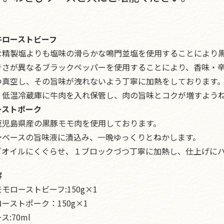
牛ローストビーフ
な精製塩よりも塩味の滑らかな鳴門並塩を使用することにより
きさが異なるブラックペッパーを使用することにより、香味・
つ真空し、その旨味が洩れないよう丁寧に加熱をしております
、低温冷蔵庫に牛肉を入れ保管し、肉の旨味とコクが増すよう
ーストポーク
鹿児島県産の黒豚モモ肉を使用しております。
ンベースの旨味液に漬込み、一晩ゆっくりとねかします。
ブオイルにくぐらせ、１ブロックづつ丁寧に加熱し、仕上げに
容
モローストビーフ:150g×1
ーストポーク：150g×1
:70ml