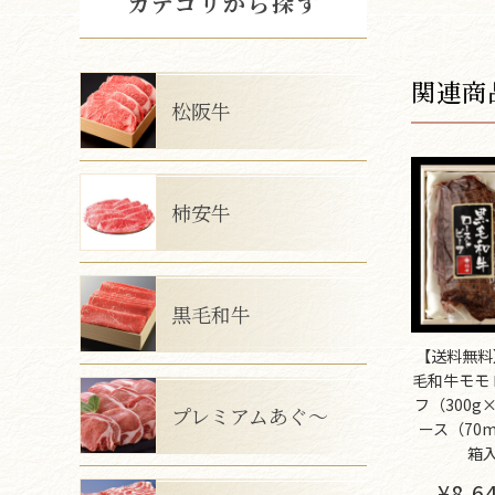
カテゴリから探す
関連商
松阪牛
柿安牛
黒毛和牛
【送料無料】
毛和牛モモ
フ（300g
プレミアムあぐ～
ース（70
箱
¥8,6