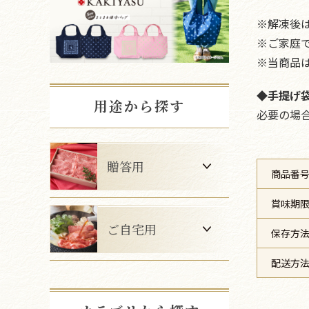
※解凍後
※ご家庭で
※当商品
◆手提げ
用途から探す
必要の場
贈答用
商品番
賞味期
ご自宅用
保存方
配送方