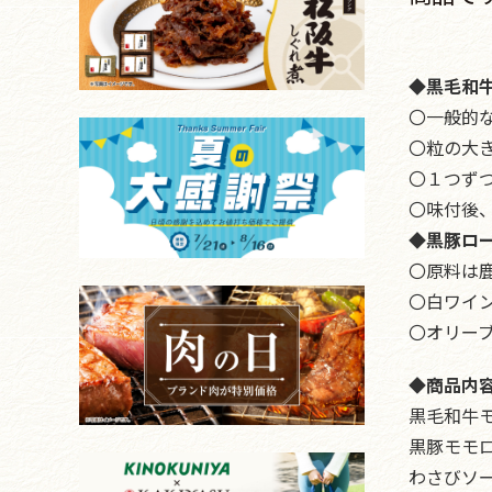
◆黒毛和
〇一般的
〇粒の大
〇１つず
〇味付後
◆黒豚ロ
〇原料は
〇白ワイ
〇オリー
◆商品内
黒毛和牛モ
黒豚モモロ
わさびソース