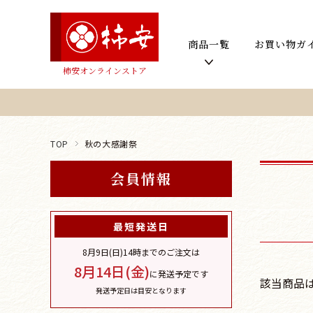
商品一覧
お買い物ガ
柿安オンラインストア
TOP
秋の大感謝祭
会員情報
最短発送日
8月9日(日)
14時までのご注文は
8月14日(金)
に発送予定です
該当商品
発送予定日は目安となります