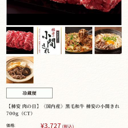
【柿安 肉の日】《国内産》黒毛和牛 柿安の小間きれ
700g（CT）
¥3,727
価格:
(税込)