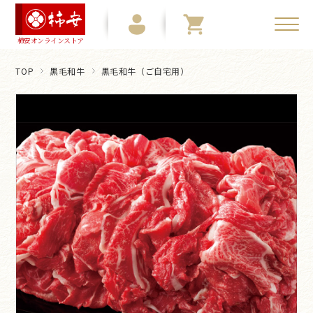
柿安オンラインストア
TOP
黒毛和牛
黒毛和牛（ご自宅用）