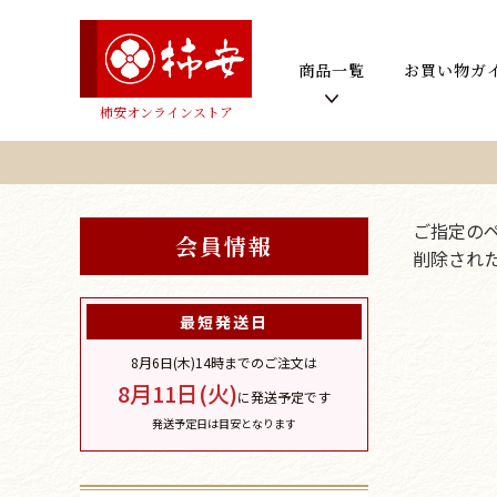
商品一覧
お買い物ガ
柿安オンラインストア
ご指定の
会員情報
削除され
最短発送日
8月6日(木)
14時までのご注文は
8月11日(火)
に発送予定です
発送予定日は目安となります