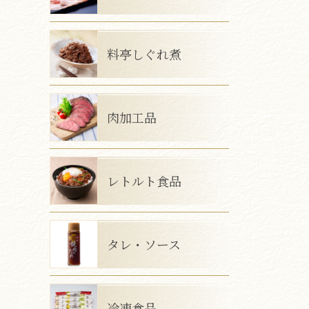
料亭しぐれ煮
肉加工品
レトルト食品
タレ・ソース
冷凍食品