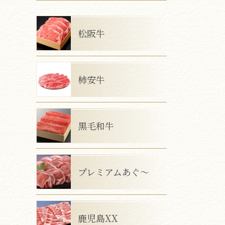
松阪牛
柿安牛
黒毛和牛
プレミアムあぐ～
鹿児島XX