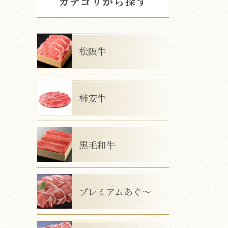
カテゴリから探す
松阪牛
柿安牛
黒毛和牛
プレミアムあぐ～