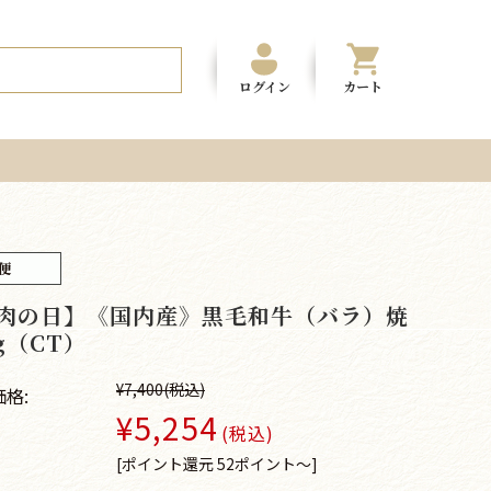
ログイン
カート
 肉の日】《国内産》黒毛和牛（バラ）焼
0g（CT）
¥7,400
(税込)
格:
¥5,254
(税込)
[ポイント還元 52ポイント～]