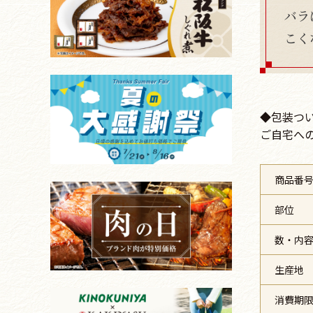
バラ
こく
◆包装つ
ご自宅へ
商品番
部位
数・内
生産地
消費期