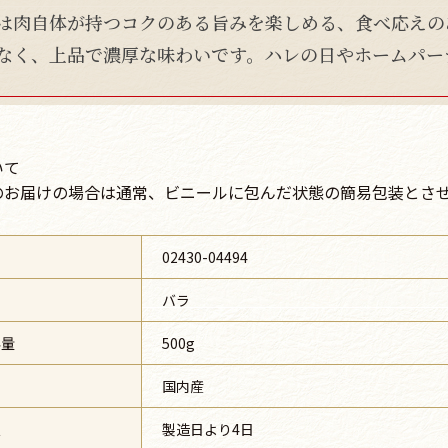
は肉自体が持つコクのある旨みを楽しめる、食べ応えの
なく、上品で濃厚な味わいです。ハレの日やホームパー
いて
のお届けの場合は通常、ビニールに包んだ状態の簡易包装とさ
号
02430-04494
バラ
容量
500g
国内産
限
製造日より4日