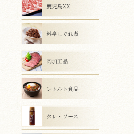
鹿児島XX
料亭しぐれ煮
肉加工品
レトルト食品
タレ・ソース