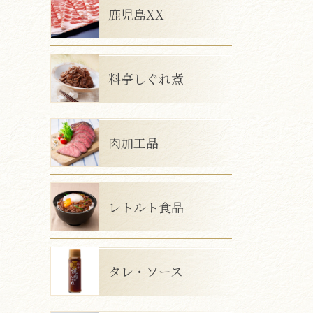
鹿児島XX
料亭しぐれ煮
肉加工品
レトルト食品
タレ・ソース