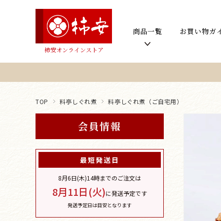
商品一覧
お買い物ガ
柿安オンラインストア
TOP
料亭しぐれ煮
料亭しぐれ煮（ご自宅用）
会員情報
最短発送日
8月6日(木)
14時までのご注文は
8月11日(火)
に発送予定です
発送予定日は目安となります