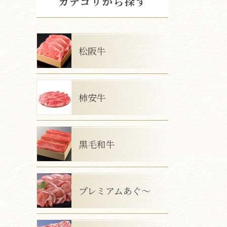
カテゴリから探す
松阪牛
柿安牛
黒毛和牛
プレミアムあぐ～