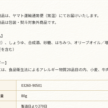
商品は、ヤマト運輸通常便（常温）にてお届けいたします。
商品は包装・熨斗対象外商品です。
名】
産）、しょうゆ、合成酒、砂糖、はちみつ、オリーブオイル／
豆を含む）
ギー】
には、食品衛生法によるアレルギー物質28品目の内、小麦、牛
号
03260-90501
容量
80g
限
製造日より270日