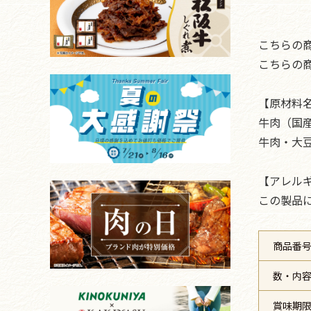
こちらの
こちらの
【原材料
牛肉（国
牛肉・大
【アレル
この製品
商品番
数・内
賞味期