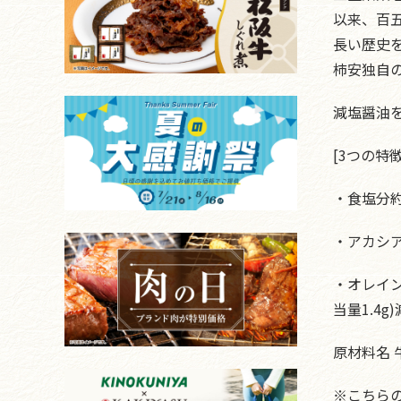
以来、百
長い歴史
柿安独自
減塩醤油
[3つの特徴
・食塩分約
・アカシ
・オレイン
当量1.4
原材料名 
※こちら