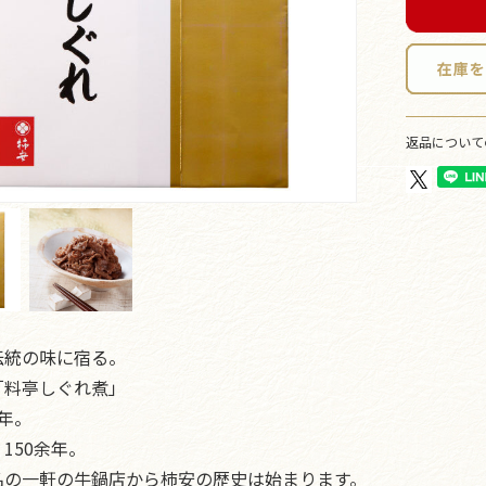
返品について
伝統の味に宿る。
「料亭しぐれ煮」
年。
150余年。
名の一軒の牛鍋店から柿安の歴史は始まります。