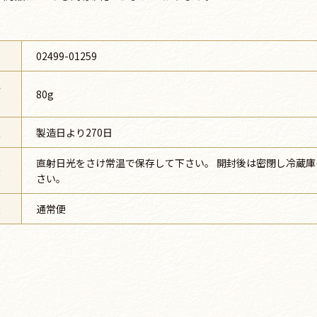
号
02499-01259
容
80g
限
製造日より270日
直射日光をさけ常温で保存して下さい。 開封後は密閉し冷蔵庫(
法
さい。
法
通常便