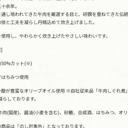
五十余年。
を通し培われてきた牛肉を厳選する目と、研鑽を重ねてきた伝
の技と工夫を凝らし丹精込めて炊き上げました。
を使用し、やわらかく炊き上げたやさしい味わいです。
]
50%カット(※)
アはちみつ使用
酸が豊富なオリーブオイル使用 ※自社従来品「牛肉しぐれ煮」と
g)減らしております。
牛肉(国産)、醤油(小麦を含む)、砂糖、合成酒、はちみつ、オ
の商品は「のし対象外」となっております。