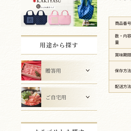
商品番
数・内
量
用途から探す
賞味期
贈答用
保存方
配送方
ご自宅用