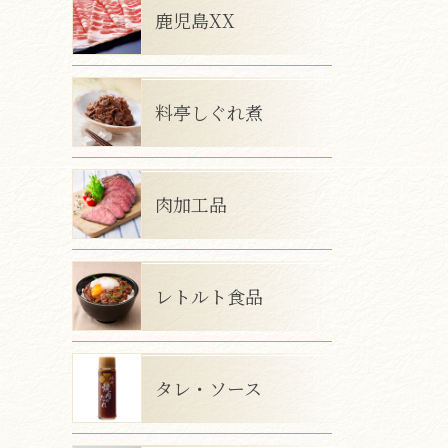
鹿児島XX
料亭しぐれ煮
肉加工品
レトルト食品
タレ・ソース