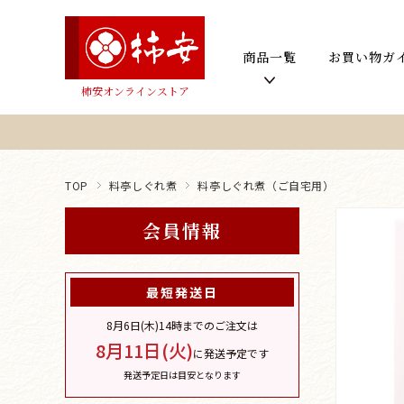
商品一覧
お買い物ガ
柿安オンラインストア
TOP
料亭しぐれ煮
料亭しぐれ煮（ご自宅用）
会員情報
最短発送日
8月6日(木)
14時までのご注文は
8月11日(火)
に発送予定です
発送予定日は目安となります