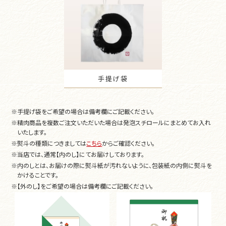
手提げ袋
※
手提げ袋をご希望の場合は備考欄にご記載ください。
※
精肉商品を複数ご注文いただいた場合は発泡スチロールにまとめてお入れ
いたします。
※
熨斗の種類につきましては
こちら
からご確認ください。
※
当店では、通常【内のし】にてお届けしております。
※
内のしとは、お届けの際に熨斗紙が汚れないように、包装紙の内側に熨斗を
かけることです。
※
【外のし】をご希望の場合は備考欄にご記載ください。