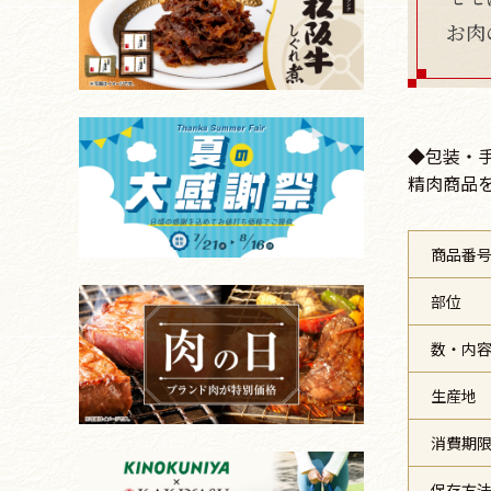
お肉
◆包装・
精肉商品
商品番
部位
数・内
生産地
消費期
保存方