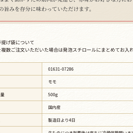
の旨みを存分に味わっていただけます。
手提げ袋について
を複数ご注文いただいた場合は発泡スチロールにまとめてお入
号
01631-07286
モモ
容量
500g
国内産
限
製造日より4日
法
生ものにつき到着後は直ちに冷蔵保管願いま