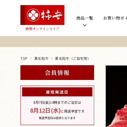
商品一覧
お買い物ガ
柿安オンラインストア
TOP
黒毛和牛
黒毛和牛（ご自宅用）
会員情報
最短発送日
8月7日(金)
14時までのご注文は
8月12日(水)
に発送予定です
発送予定日は目安となります