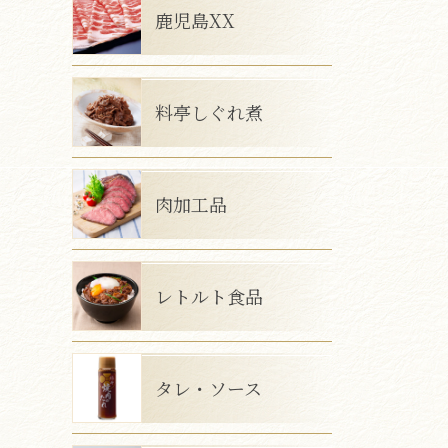
鹿児島XX
料亭しぐれ煮
肉加工品
レトルト食品
タレ・ソース