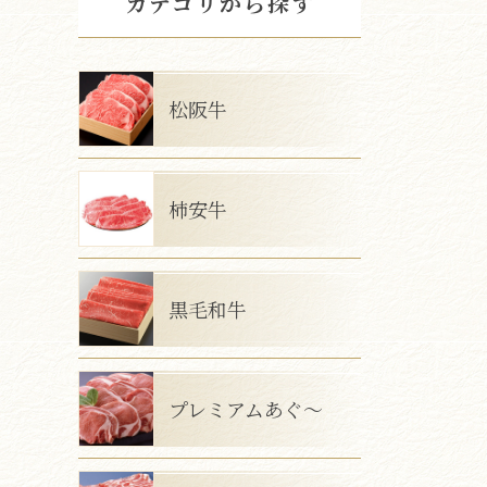
カテゴリから探す
松阪牛
柿安牛
黒毛和牛
プレミアムあぐ～