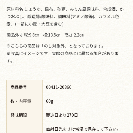
原材料名 しょうゆ、昆布、砂糖、みりん風調味料、合成酒、か
つおぶし、醸造酢/酸味料、調味料(アミノ酸等)、カラメル色
素、(一部に小麦・大豆を含む)
商品外寸 縦:9.8㎝ 横:13.5㎝ 高さ:2.2㎝
※こちらの商品は「のし対象外」となっております。
※写真はイメージです。実際の商品とは異なる場合がありま
す。
商品番号
00411-20360
数・内容量
60g
賞味期限
製造日より270日
直射日光をさけ常温で保存して下さい。