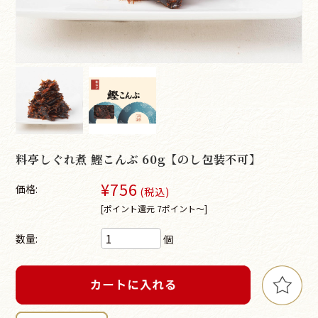
料亭しぐれ煮 鰹こんぶ 60g【のし包装不可】
¥756
価格:
(税込)
[ポイント還元 7ポイント～]
数量:
個